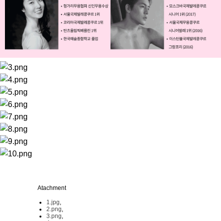
Atachment
1.jpg
,
2.png
,
3.png
,