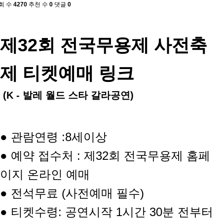
회 수
4270
추천 수
0
댓글
0
제32회 전국무용제 사전축
제 티켓예매 링크
(K - 발레 월드 스타 갈라공연)
● 관람연령 :8세이상
● 예약 접수처 : 제32회 전국무용제 홈페
이지 온라인 예매
● 전석무료 (사전예매 필수)
● 티켓수령: 공연시작 1시간 30분 전부터