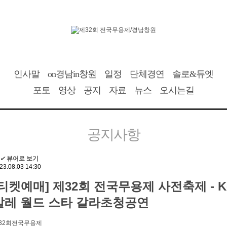
인사말
on경남in창원
일정
단체경연
솔로&듀엣
포토
영상
공지
자료
뉴스
오시는길
공지사항
✔
뷰어로 보기
23.08.03 14:30
[티켓예매] 제32회 전국무용제 사전축제 - K
발레 월드 스타 갈라초청공연
32회전국무용제