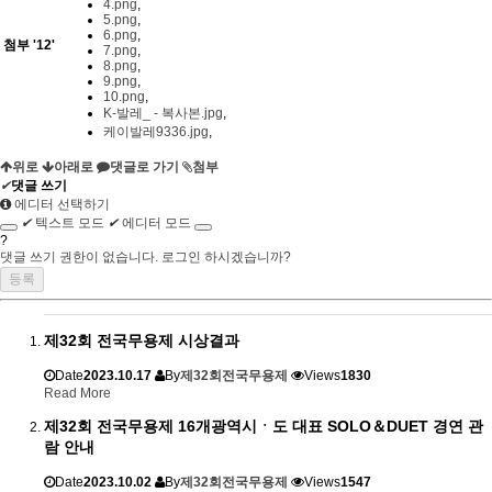
4.png
,
5.png
,
6.png
,
첨부
'
12
'
7.png
,
8.png
,
9.png
,
10.png
,
K-발레_ - 복사본.jpg
,
케이발레9336.jpg
,
위로
아래로
댓글로 가기
첨부
✔
댓글 쓰기
에디터 선택하기
✔
텍스트 모드
✔
에디터 모드
?
댓글 쓰기 권한이 없습니다. 로그인 하시겠습니까?
제32회 전국무용제 시상결과
Date
2023.10.17
By
제32회전국무용제
Views
1830
Read More
제32회 전국무용제 16개광역시ㆍ도 대표 SOLO＆DUET 경연 관
람 안내
Date
2023.10.02
By
제32회전국무용제
Views
1547