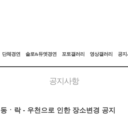
단체경연
솔로&듀엣경연
포토갤러리
영상갤러리
공지
공지사항
동ㆍ락 - 우천으로 인한 장소변경 공지