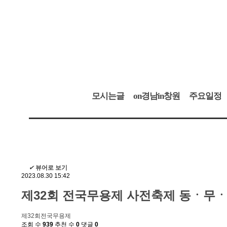
모시는글
on경남in창원
주요일정
✔
뷰어로 보기
2023.08.30 15:42
제32회 전국무용제 사전축제 동ㆍ무ㆍ
제32회전국무용제
조회 수
939
추천 수
0
댓글
0