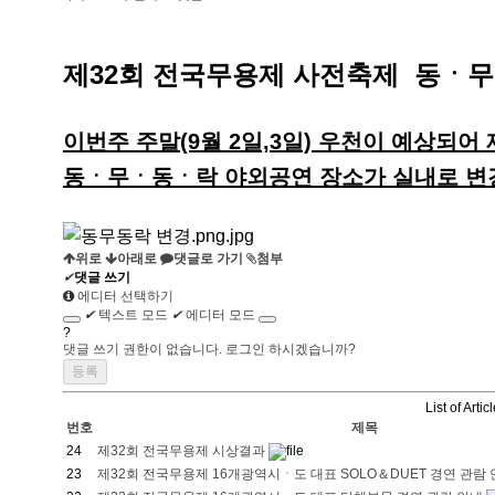
제32회 전국무용제 사전축제 동ㆍ무
이번주 주말(9월 2일,3일) 우천이 예상되
동ㆍ무ㆍ동ㆍ락 야외공연 장소가 실내로 변
위로
아래로
댓글로 가기
첨부
✔
댓글 쓰기
에디터 선택하기
✔
텍스트 모드
✔
에디터 모드
?
댓글 쓰기 권한이 없습니다. 로그인 하시겠습니까?
List of Artic
번호
제목
24
제32회 전국무용제 시상결과
23
제32회 전국무용제 16개광역시ㆍ도 대표 SOLO＆DUET 경연 관람