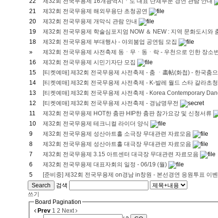
22
제32회 전국무용제 16개광역시ㆍ도 대표 단체부문 경연 관람 안내
21
제32회 전국무용제 해외무용단 초청공연
20
제32회 전국무용제 개막식 관람 안내
19
제32회 전국무용제 학술심포지엄 NOW ＆ NEW : 지역 문화도시와
18
제32회 전국무용제 부대행사 - 야외붐업 공연팀 모집
»
제32회 전국무용제 사전축제 동ㆍ무ㆍ동ㆍ락 - 우천으로 인한 장소
16
제32회 전국무용제 시민기자단 모집
15
[티켓예매] 제32회 전국무용제 사전축제 - 춤 ㆍ畵帖(화첩) - 한국춤
14
[티켓예매] 제32회 전국무용제 사전축제 - K-발레 월드 스타 갈라초
13
[티켓예매] 제32회 전국무용제 사전축제 - Korea Contemporary Dance
12
[티켓예매] 제32회 전국무용제 사전축제 - 경남명무전
11
제32회 전국무용제 HOT한 춤판 HIP한 춤판 참가요강 및 신청서류
10
제32회 전국무용제 테크니컬 라이더 양식
9
제32회 전국무용제 성산아트홀 소극장 무대관련 자료모음
8
제32회 전국무용제 성산아트홀 대극장 무대관련 자료모음
7
제32회 전국무용제 3.15 아트센터 대극장 무대관련 자료모음
6
제32회 전국무용제 대표자회의 일정 - 06/19 (월)
5
[준비중] 제32회 전국무용제 on경남 in창원 - 본선경연 응원투표 이
Search
검색
쓰기
Board Pagination
Prev
1
2
Next