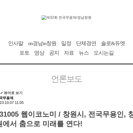
인사말
on경남in창원
일정
단체경연
솔로&듀엣
포토
영상
공지
자료
뉴스
오시는길
언론보도
✔
뷰어로 보기
국무용제
23.10.07 11:05
231005 웹이코노미 / 창원시, 전국무용인, 
원에서 춤으로 미래를 연다!