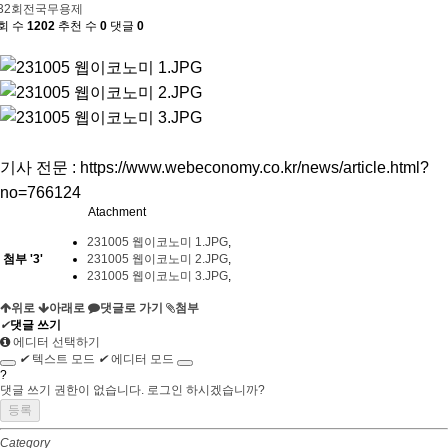
32회전국무용제
회 수
1202
추천 수
0
댓글
0
기사 전문 : https://www.webeconomy.co.kr/news/article.html?
no=766124
Atachment
231005 웹이코노미 1.JPG
,
첨부
'
3
'
231005 웹이코노미 2.JPG
,
231005 웹이코노미 3.JPG
,
위로
아래로
댓글로 가기
첨부
✔
댓글 쓰기
에디터 선택하기
✔
텍스트 모드
✔
에디터 모드
?
댓글 쓰기 권한이 없습니다. 로그인 하시겠습니까?
Category