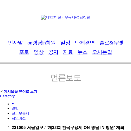
인사말
on경남in창원
일정
단체경연
솔로&듀엣
포토
영상
공지
자료
뉴스
오시는길
언론보도
✔
게시물을 뷰어로 보기
Category
일반
전국무용제
지역예선
231005 서울일보 / ‘제32회 전국무용제 ON 경남 IN 창원’ 개최