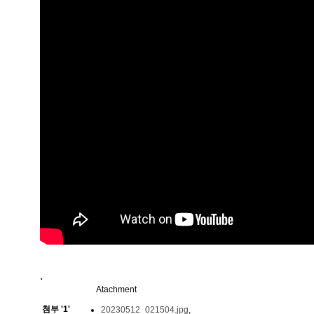
.
Atachment
첨부
'
1
'
20230512_021504.jpg
,