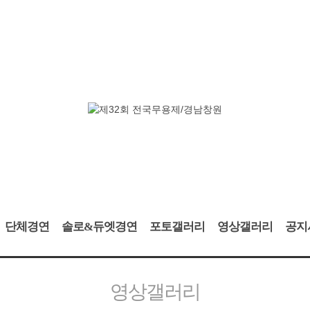
단체경연
솔로&듀엣경연
포토갤러리
영상갤러리
공지
영상갤러리