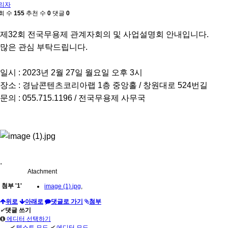
리자
회 수
155
추천 수
0
댓글
0
제32회 전국무용제 관계자회의 및 사업설명회 안내입니다.
많은 관심 부탁드립니다.
일시 : 2023년 2월 27일 월요일 오후 3시
장소 : 경남콘텐츠코리아랩 1층 중앙홀 / 창원대로 524번길
문의 : 055.715.1196 / 전국무용제 사무국
.
Atachment
첨부
'
1
'
image (1).jpg
,
위로
아래로
댓글로 가기
첨부
✔
댓글 쓰기
에디터 선택하기
✔
텍스트 모드
✔
에디터 모드