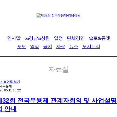
인사말
on경남in창원
일정
단체경연
솔로&듀엣
포토
영상
공지
자료
뉴스
오시는길
자료실
✔
뷰어로 보기
국무용제
23.05.11 16:22
제32회 전국무용제 관계자회의 및 사업설명
회 안내