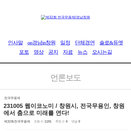
인사말
on경남in창원
일정
단체경연
솔로&듀엣
포토
영상
공지
자료
뉴스
오시는길
언론보도
전국무용제
231005 웹이코노미 / 창원시, 전국무용인, 창원
에서 춤으로 미래를 연다!
제32회전국무용제
조회 수
1191
추천 수
0
댓글
0