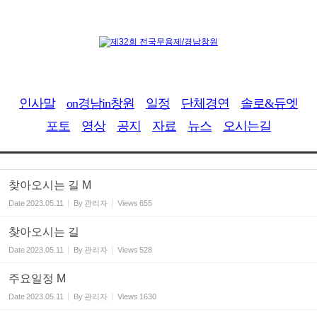
Sketchbook5, 스케치북5
인사말
on경남in창원
일정
단체경연
솔로&듀엣
포토
영상
공지
자료
뉴스
오시는길
Sketchbook5, 스케치북5
찾아오시는 길 M
Date
2023.05.11
By
관리자
Views
655
찾아오시는 길
Date
2023.05.11
By
관리자
Views
528
주요일정 M
Date
2023.05.11
By
관리자
Views
1630